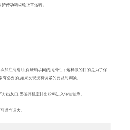
便保护传动箱齿轮正常运转。
轴承加注润滑油,保证轴承间的润滑性；这样做的目的是为了保
常有必要的,如果发现没有调紧的要及时调紧。
下方出灰口,因破碎机室排出粉料进入转轴轴承。
隙可适当调大。