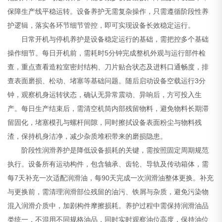
保障生产线平稳运转。设备养护无需复杂操作，只需遵循阶段性养
护逻辑，落实各环节细节管控，即可实现设备长效稳定运行。
日常开机与停机养护是设备稳定运行的基础，需把控多个基础
操作细节。每日开机前，需耗时5分钟完成整机外观与运行部件检
查，重点查看造粒室密封结构、刀片贴合状态及进料口通畅度，排
查表面磨损、松动、堵塞等基础问题。随后启动设备空载运行3分
钟，观察机身运转状态，确认无异常震动、异响后，方可投入生
产。每日生产结束后，需清空机筒内部残留物料，避免物料长期滞
留固化，堵塞模孔与螺杆间隙，同时擦拭设备表面粉尘与物料残
渣，保持机身洁净，减少杂质堆积带来的磨损隐患。
阶段性润滑养护是降低设备损耗的关键，需按照固定周期规范
执行。设备所有运动构件，包含轴承、齿轮、导轨及传动箱体，需
每7天补充一次适配润滑油，每90天完成一次润滑油整体更换。补充
与更换前，需清理润滑部位残留的油污、铁屑与杂质，避免污染物
混入润滑介质中，加剧构件摩擦损耗。养护过程中需保持润滑油品
类统一，不混用不同规格油品，同时实时观察油位高度，保持油位