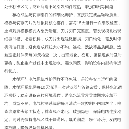
处于标准区间，防止润滑不足引发构件过热、磨损加剧等问题。
核心成型与切割部件的精细化养护，直接决定成品颗粒质量。
模板与切割刀片为易损耗核心部件，需每15天进行一次细致检查，
重点观测模板模孔内壁光滑度、刀片刃口完整度。若发现模孔出现
细微凹槽、堵塞积料，或刀片出现轻微磨损、刃口钝化，需及时停
机清洁打磨，避免造成颗粒大小不均、连粒、残缺等品质问题。造
粒室密封件需每30天检查一次，出现老化、变形、磨损现象时及时
更换，防止生产过程中出现渗水、漏水问题，影响设备内部构件运
行状态。
水循环与电气系统养护同样不容忽视，是设备安全运行的保
障。水循环系统需每10天清理一次过滤器与管路杂质，保持水流循
环顺畅，稳定设备造粒环境温度，避免水流异常导致颗粒冷却不
均、成型不良。电气控制系统需每月清洁一次控制柜内部灰尘，检
查线路接头紧固状态，排查线路老化、破损隐患，保障电路连接稳
定。同时需保持电气区域干燥通风，规避潮湿、粉尘环境引发的电
路故障，降低设备停机风险。