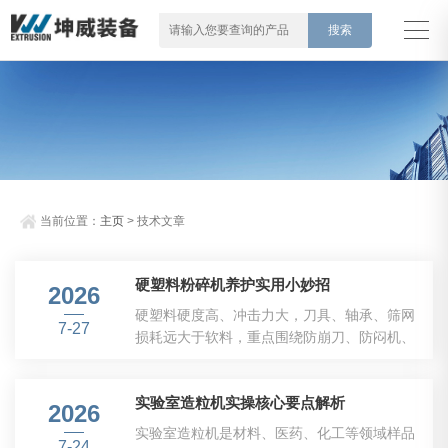
当前位置：
主页
> 技术文章
硬塑料粉碎机养护实用小妙招
2026
硬塑料硬度高、冲击力大，刀具、轴承、筛网
7-27
损耗远大于软料，重点围绕防崩刀、防闷机、
防锈、降噪、延长刀片寿命整理，车间实操好
用。一、进料&生产防护妙招（减少核心磨
实验室造粒机实操核心要点解析
损）1.强制剔除金属杂质硬料极易夹带螺丝、
2026
铁屑、浇口内嵌金属。建议进料口加装简易强
实验室造粒机是材料、医药、化工等领域样品
7-24
磁除铁器；进料前目视分拣。✅小技巧：桶料