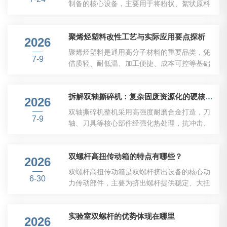
制备的核心设备，主要用于将粉状、絮状原料
破碎前先少量试投，听见金属撞击声立刻停机
加工为形态规整、流动性稳定的颗粒，适配各
清理，一次撞刀会损伤刃口且不可逆。2.控制
类实验检测与配方研发工作。在日常实操过程
单次投料量，杜绝猛堆料硬胶脆性大，一次性
聚烯烃塑料改性工艺与实际应用要点探析
中，多数使用者会遇到各类成型与物料处理问
2026
大量投入容易闷机、转子负载骤升。妙招：少
题，这类问题并非设备故障，多源于实操适配
聚烯烃塑料是通用高分子材料的重要品类，凭
量均匀送料；大块机头料预先敲小，禁止超...
7-9
不当、物料特性把控不足、工况匹配不合理等
借质轻、耐低温、加工便捷、成本可控等基础
因素，合理调整实操方式即可有效改善，保障
特性，广泛应用于包装、建材、汽车、日用制
实验数据的稳定性与重复性。颗粒成型效果不
品等多个行业。原生聚烯烃材料存在自身性能
佳是实操中普遍的问题，主要表现为颗粒松散
拆解双轴撕碎机：复杂固废资源化的硬核破碎黑科技
短板，材料刚性、耐热性、耐候性以及抗冲击
2026
粉化、成型率低、表面不规整等状态。出现这
性能存在一定局限，无法适配工业制造、户外
双轴撕碎机整机采用高强度耐磨合金打造，刀
类情况，大多与物料粘性与助剂适配相关。
7-9
场景、精密制品等特殊使用需求。聚烯烃塑料
轴、刀具等核心部件经强化热处理，抗冲击、
部...
改性技术通过物理、化学、复合调控等方式，
耐磨损，可长期稳定应对重型、混杂废料等高
对原生材料的内部结构与外在性能进行优化调
负荷恶劣工况，是废旧物资资源化再生的前置
整，弥补原生材料的性能缺陷，拓展材料的适
双螺杆高扭传动箱的特点有哪些？
核心破碎设备。设备采用低转速大扭矩剪切撕
2026
用场景与使用周期。聚烯烃塑料改性的核心原
碎原理，搭配智能过载保护系统，不易堵机，
双螺杆高扭传动箱是双螺杆挤出设备的核心动
理，是通过人工干预的方式改变材料的分子
6-30
连续作业能力强。一、核心技术优势1.大扭矩
力传动部件，主要为挤出螺杆提供稳定、大扭
排...
撕碎，适配复杂混料双向刀轴交错剪切撕扯，
矩的动力输出，广泛应用于塑料改性、造粒挤
依靠强扭力拆解金属、木材、橡胶复合物料，
出、高分子混炼、线缆材料加工等工业场景。
无需预裁切大件物料；遇硬物自动反转排料，
实验室双螺杆的优势体现在哪里
作为挤出设备的动力核心，其传动性能、结构
2026
有效保护主轴刀具。2.耐磨模块化刀组，运维