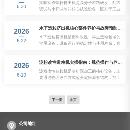
强度与运行稳定性，直接影响物料混炼效果、
实验室双螺杆挤出机是高分子材料研发、配方
成本低高铬合金刀具硬化处理，使用寿命...
6-30
挤出产能与设备使用寿命，凭借专属的结构设
调试与小样试制的核心试验设备，区别于工业
计与机械性能，适配高负荷、高填充物料的连
量产双螺杆设备，该机型针对实验室小批量、
续生产工况。高扭矩承载性能优异，适配重载
多频次、多元化调试场景优化设计，主要用于
生产工况。该传动箱采用专用齿轮配比与动力
水下造粒挤出机核心部件养护与故障预防技巧
塑料改性、填料共混、高分子合金、新材料配
2026
分流结构，可在低转速状态下输出充足扭矩，
方的试验验证。凭借精准的工艺可控性、灵活
水下造粒挤出机是塑料改性、再生造粒领域的
满足高填充粉体、玻纤改性、高粘度物料的
6-22
的适配能力与稳定的试验性能，成为材料科
常用设备，设备运行的稳定性与使用寿命，直
挤...
研、院校实验、企业新品研发场景的常用核心
接关系生产效率与成品品质。科学规范的日常
设备。工艺调控精度高，试验数据重复性好是
维护与定期养护，能够减少设备磨损、降低故
其核心优势。实验室双螺杆设备采用精密传动
淀粉改性造粒机实操指南：规范操作与养护技巧
障发生率，保障生产线平稳运转。设备养护无
2026
与变频调速系统，螺杆转速、加热温度、喂料
需复杂操作，只需遵循阶段性养护逻辑，落实
淀粉改性造粒机是淀粉深加工的核心设备，主
速度均可实现精细化微调，参数调节区间细密
6-10
各环节细节管控，即可实现设备长效稳定运
要通过物理改性方式改变淀粉原有结构，加工
且...
行。日常开机与停机养护是设备稳定运行的基
出适配多行业使用的改性淀粉颗粒。设备的规
础，需把控多个基础操作细节。每日开机前，
范操作直接影响成品颗粒的均匀度、成型效果
需耗时5分钟完成整机外观与运行部件检查，
与生产稳定性，掌握标准化使用流程，能够有
下一页
末页
重点查看造粒室密封结构、刀片贴合状态及进
效规避生产瑕疵，延长设备使用寿命，保障连
料口通畅度，排查表面磨损、松动、堵塞等基
续化生产有序推进。开机前期筹备是稳定生产
础...
的基础，需落实多项精细化检查与预处理工
作。原料方面，改性淀粉原料需提前完成干燥
公司地址
处理，将整体含水率控制在百分之三以内，同