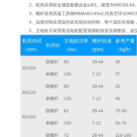
2、机筒采用双金属套耐磨合金a301，硬度为HRC60-64
3、螺杆采用高速工具钢W6Mo5Cr4Vo2,经真空淬火HRC
4、温度控制采用温控表实现自动控制，每个温区控准确，
5、主电机可采用直流电机配置英国欧陆直流调整器，或交
机筒内径
主电机功率
螺杆转速
参考产量
长径比
（mm）
（kw）
(rpm)
（kg/h）
双螺杆
50
28-44
45
50/100
单螺杆
100
7-12
37
双螺杆
60
28-44
55
60/120
单螺杆
120
7-12
45
双螺杆
62
28-44
75-90
65/150
单螺杆
150
7-12
55-75
双螺杆
72
28-44
110-160