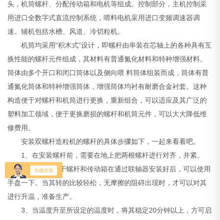
头，机筒螺杆、分配传动箱和电机等组成。控制部分，主机控制采
用进口全数字式直流控制系统，喂料电机采用进口变频调速器调
速。辅机包括水槽、风道、冷切粒机。
机筒均采用“积木式”设计，即螺杆由串装在芯轴上的各种具有互
换性能的螺杆元件组成，其材料有普通氮化材料和特种增强材料。
筒体由多个开口和闭口筒体以及侧向喂 料筒体组装而成，筒体有普
通氮化筒体和特种增强筒体，增强筒体均衬有耐磨合金衬套。这种
构造便于对螺杆和机筒进行更换，重新组合，可以适应及其广泛的
塑料加工领域，便于更换磨损的螺杆和机筒元件，可以大大降低维
修费用。
安装双螺杆造粒机的螺杆的具体步骤如下，一起来看看吧。
1、在安装螺杆前，需要在地上把两根螺杆进行对齐，并紧。
2、另外，关于螺杆和传动箱在通过联轴器安装好后，可以使用
手盘一下。当其转的比较轻松，无摩擦的阻碍出现时，才可以对其
进行升温，准备生产。
3、当温度升至所设定的温度时，将其稳定20分钟以上，方可启