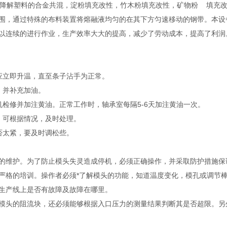
PHA等全降解塑料的合金共混，淀粉填充改性，竹木粉填充改性，矿物粉 填充
围，通过特殊的布料装置将熔融液均匀的在其下方匀速移动的钢带。本设
以连续的进行作业，生产效率大大的提高，减少了劳动成本，提高了利润
应立即升温，直至条子沾手为正常。
，并补充加油。
修并加注黄油。正常工作时，轴承室每隔5-6天加注黄油一次。
可根据情况，及时处理。
太紧，要及时调松些。
的维护。为了防止模头失灵造成停机，必须正确操作，并采取防护措施保
严格的培训。操作者必须*了解模头的功能，知道温度变化，模孔或调节
生产线上是否有故障及故障在哪里。
头的阻流块，还必须能够根据入口压力的测量结果判断其是否超限。另