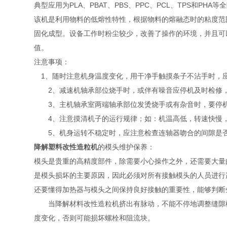
典型应用为PLA、PBAT、PBS、PPC、PCL、TPS和
该机是利用物料的低熔性特性，根据物料的熔融态时的粘度范
固化成型。设备工作时粉尘较少，改善了操作的环境，并且可
值。
注意事项：
1、随时注意机身温度变化，用干净手触摸条子不沾手时，
2、减速机轴承部位烧手时，或伴有噪音应停机及时检修
3、主机轴承室两端轴承部位发烫烧手或有杂音时，要停机检
4、注意摸清机子的运行规律；如：机温高低，转速快慢，
5、机身运转不稳定时，应注意检查连轴器吻合的间隙是否
降解塑料改性造粒机
的模头维护保养：
模头是贵重的高精度部件，除需要小心操作之外，还需要大量
是模头损坏的主要原因，因此必须对所有接触模头的人员进行
还要懂得加热器与模头之间保持良好接触的重要性，能够判断
当降解材料改性造粒机挤出有脉动，不能不停地调整缝隙模
度变化，否则可能损坏螺栓和阻流块。