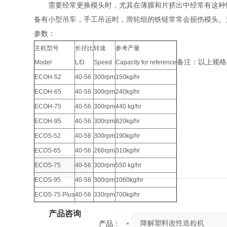
需要经常更换模头时，尤其在薄膜和片挤出中经常有这种情
备有小型吊车，手工吊运时，滑轮组的铁链常常会损伤模头。
参数：
主机型号
长径比
转速
参考产量
备注：以上规格
Model
L/D
Speed
Capacity for reference
ECOH-52
40-56
300rpm
150kg/hr
ECOH-65
40-56
300rpm
240kg/hr
ECOH-75
40-56
300rpm
440 kg/hr
ECOH-95
40-56
300rpm
820kg/hr
ECOS-52
40-56
300rpm
190kg/hr
ECOS-65
40-56
266rpm
310kg/hr
ECOS-75
40-56
300rpm
550 kg/hr
ECOS-95
40-56
300rpm
1060kg/hr
ECOS-75 Plus
40-56
330rpm
700kg/hr
产品咨询
产品：