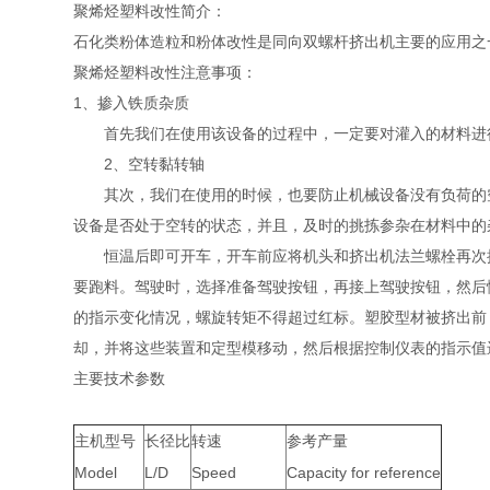
聚烯烃塑料改性简介：
石化类粉体造粒和粉体改性是同向双螺杆挤出机主要的应用之
聚烯烃塑料改性注意事项：
1、掺入铁质杂质
首先我们在使用该设备的过程中，一定要对灌入的材料进行
2、空转黏转轴
其次，我们在使用的时候，也要防止机械设备没有负荷的空
设备是否处于空转的状态，并且，及时的挑拣参杂在材料中的
恒温后即可开车，开车前应将机头和挤出机法兰螺栓再次拧
要跑料。驾驶时，选择准备驾驶按钮，再接上驾驶按钮，然后
的指示变化情况，螺旋转矩不得超过红标。塑胶型材被挤出前
却，并将这些装置和定型模移动，然后根据控制仪表的指示值
主要技术参数
主机型号
长径比
转速
参考产量
Model
L/D
Speed
Capacity for reference