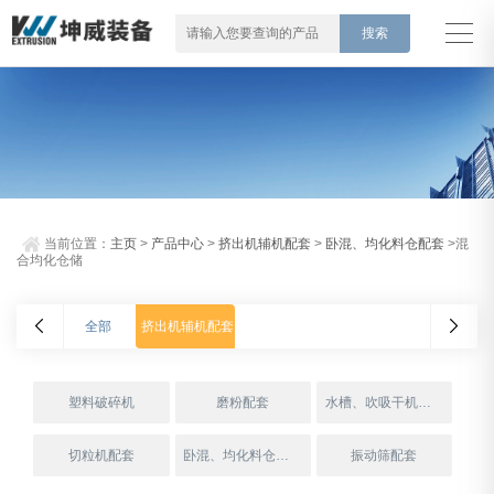
当前位置：
主页
>
产品中心
>
挤出机辅机配套
>
卧混、均化料仓配套
>混
合均化仓储
全部
挤出机辅机配套
塑料破碎机
磨粉配套
水槽、吹吸干机配套
切粒机配套
卧混、均化料仓配套
振动筛配套