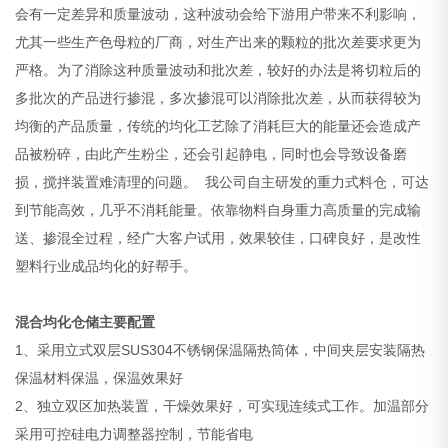
会有一定差异和质量波动，这种波动会给下游用户带来不利影响，
尤其一些生产色母粒的厂商，对生产出来的颗粒的批次差要求更为
严格。为了消除这种质量波动和批次差，较好的办法是将切粒后的
多批次的产品进行掺混，多次掺混可以消除批次差，从而获得较为
均衡的产品质量，传统的均化工艺除了消耗巨大的能量还会造成产
品被粉碎，由此产生粉尘，还会引起静电，同时也会导致设备磨
损，搅拌装置难清理的问题。 我公司自主研发的重力式料仓，可达
到节能高效，几乎不消耗能量。依靠物料自身重力高质量的完成输
送、掺混全过程，经广大客户试用，效果较佳，口碑良好，是改性
塑料行业成品均化的好帮手。
混合均化仓储
主要配置
1、采用立式双层SUS304不锈钢保温隔热筒体，中间夹层安装隔热
保温材料保温，保温效果好
2、独立双区加热装置，干燥效果好，可实现连续式工作。加温部分
采用可控硅电力调整器控制，节能省电