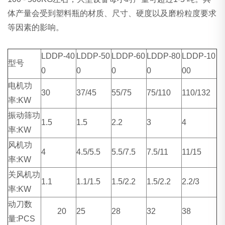
体产量会受到塑料瓶的材质、尺寸、硬度以及磨粉粒度要求
等因素的影响。
LDDP-40
LDDP-50
LDDP-60
LDDP-80
LDDP-10
型号
0
0
0
0
00
电机功
30
37/45
55/75
75/110
110/132
率:KW
振动筛功
1.5
1.5
2.2
3
4
率:KW
风机功
4
4.5/5.5
5.5/7.5
7.5/11
11/15
率:KW
关风机功
1.1
1.1/1.5
1.5/2.2
1.5/2.2
2.2/3
率:KW
动刀数
20
25
28
32
38
量:PCS