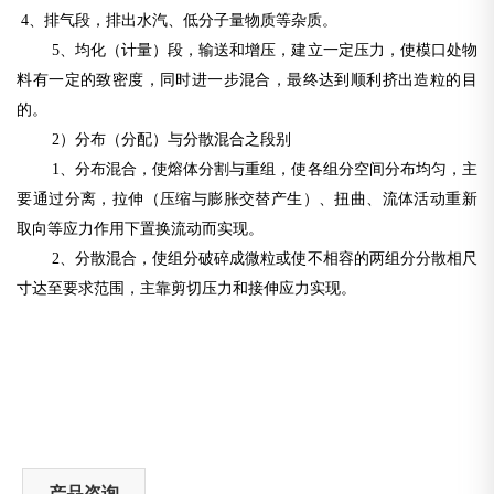
4、排气段，排出水汽、低分子量物质等杂质。
5、均化（计量）段，输送和增压，建立一定压力，使模口处物
料有一定的致密度，同时进一步混合，最终达到顺利挤出造粒的目
的。
2）分布（分配）与分散混合之段别
1、分布混合，使熔体分割与重组，使各组分空间分布均匀，主
要通过分离，拉伸（压缩与膨胀交替产生）、扭曲、流体活动重新
取向等应力
作用下置换流动而实现。
2、分散混合，使组分破碎成微粒或使不相容的两组分分散相尺
寸达至要求范围，主靠剪切压力和接伸应力实现。
产品咨询