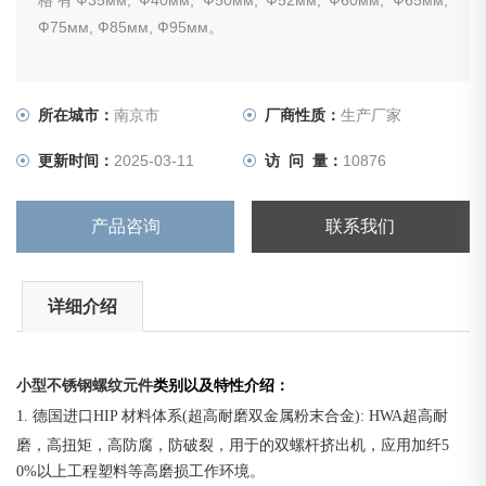
格有Ф35мм, Ф40мм, Ф50мм, Ф52мм, Ф60мм, Ф65мм,
Ф75мм, Ф85мм, Ф95мм。
所在城市：
南京市
厂商性质：
生产厂家
更新时间：
2025-03-11
访 问 量：
10876
产品咨询
联系我们
详细介绍
小型不锈钢螺纹元件
类别以及特性介绍
：
1. 德国进口HIP 材料体系(超高耐磨双金属粉末合金): HWA超高耐
磨，高扭矩，高防腐，防破裂，用于
的双螺杆挤出机，应用加纤5
0%以上工程塑料等高磨损工作环境。