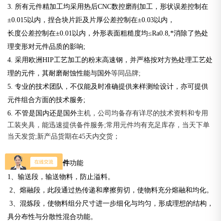
3. 所有元件精加工均采用热后CNC数控磨削加工，形状误差控制在
±0.015以内，捏合块片距及片厚公差控制在±0.03以内，
长度公差控制在±0.01以内，外形表面粗糙度均≤Ra0.8,*消除了热处
理变形对元件品质的影响;
4. 采用欧洲HIP工艺加工的粉末高速钢，并严格按对方热处理工艺处
理的元件，其耐磨耐蚀性能与国外
等同品牌;
5. 专业的技术团队，不仅能及时准确提供来样测绘设计，亦可提供
元件组合方面的技术服务;
6. 不管是国内还是国外
主机，公司均备存有详尽的技术资料和专用
工装夹具，能迅速提供备件服务;常用元件均有充足库存，当天下单
当天发货;新产品货期在45天内交货；
小型不锈钢螺纹元件
功能
1、输送段，输送物料，防止溢料。
2、熔融段，此段通过热传递和摩擦剪切，使物料充分熔融和均化。
3、混炼段，使物料组分尺寸进一步细化与均匀，形成理想的结构，
具分布性与分散性混合功能。