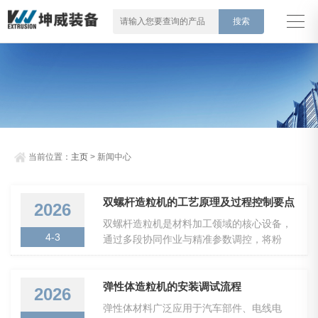
当前位置：
主页
> 新闻中心
双螺杆造粒机的工艺原理及过程控制要点
2026
双螺杆造粒机是材料加工领域的核心设备，
4-3
通过多段协同作业与精准参数调控，将粉
状、粒状原料转化为均匀颗粒制品。其工艺
稳定性与过程控制精度，直接决定产品质量
与生产效率，核心工艺与控制要点可按流程
弹性体造粒机的安装调试流程
2026
系统梳理。一、核心工艺流程双螺杆造粒工
弹性体材料广泛应用于汽车部件、电线电
艺分为五大关键环节，各环节环环相扣，保