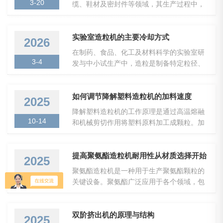
3-20
缆、鞋材及密封件等领域，其生产过程中，
障物料稳定转化：1.原料预处理干燥除杂：
造粒环节是将混炼好的胶料或聚合物转化为
去除原料中水分与固体杂质，避免颗粒出现
标准颗粒的关键步骤。弹性体造粒机作为该
气泡、焦料，减少设备磨损。配方混合：按
环节的核心设备，其安装质量与调试水平直
实验室造粒机的主要冷却方式
2026
比例混合主料与辅料，通过搅拌实现初步分
接决定了生产线的运行稳定性、颗粒成品的
在制药、食品、化工及材料科学的实验室研
散，为均匀塑化奠定基础。2.定量喂料输送
均匀度以及设备的长期使用寿命。一套科学
3-4
发与中小试生产中，造粒是制备特定粒径、
采用计量喂料装置，匀速...
严谨的安装调试流程，不仅是设备交付的必
流动性及堆密度固体颗粒的关键单元操作。
要环节，更是保障后续连续化生产的基础。
然而，造粒过程（如湿法造粒、熔融造粒、
1、前期准备与基础施工安装调试工作始于设
干法辊压等）常伴随热量产生或物料本身温
如何调节降解塑料造粒机的加料速度
2025
备到货之前的场地准备。弹性体造粒机通常
度较高，出料后的高温颗粒若不经有效冷
降解塑料造粒机的工作原理是通过高温熔融
由挤出主机、水冷或风冷切粒系统、振动筛
却，将导致一系列问题：颗粒结块、活性成
10-14
和机械剪切作用将塑料原料加工成颗粒。加
分装置及电气控制柜等组成...
分失活、溶剂残留超标、物料变性，并严重
料系统负责将塑料颗粒均匀地送入螺杆区进
影响后续的干燥、混合、包装或压片工序。
行熔融处理。加料速度直接影响到塑料的熔
因此，出料后的高效、可控冷却是确保颗粒
融效果、混合效果以及颗粒的均匀性。1.加
提高聚氨酯造粒机耐用性从材质选择开始
2025
质量与工艺稳定性的重要的环节。本文将系
料方式：常采用强制加料和自流加料两种方
聚氨酯造粒机是一种用于生产聚氨酯颗粒的
统阐述实验室造粒机常用的出料冷却方式及
式。强制加料适用于大多数塑料的处理，能
9-16
关键设备。聚氨酯广泛应用于各个领域，包
其原理、特点与应用选择。一...
够保证加料速度和稳定性；而自流加料则适
括建筑、汽车、家电、鞋材、涂料等行业，
用于流动性较好的原料。2.加料段设计：加
特别是在生产聚氨酯泡沫和橡胶等材料中具
料段通常分为多个区段，包括送料区、压缩
有重要地位。工作原理主要是通过机械压
双阶挤出机的原理与结构
2025
区和塑化区。在这些区域中，原料逐渐熔化