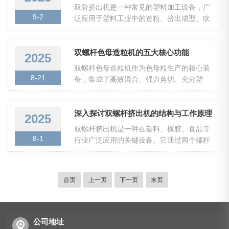
力、热量等手段，将聚氨酯原料处理成粒状
双阶挤出机是一种常见的塑料加工设备，广
并被剪切成所需的颗粒形态。正确的加料速
产品。为了保证造粒机能够长期稳定运行并
9-2
泛应用于塑料工业中的造粒、挤出成型、吹
度能够有效控制塑料在...
产生高质量的颗粒，选择合适的结构材质至
塑、薄膜、管材等生产过程中。与单阶挤出
关重要。聚氨酯造粒机的结构比较复杂，主
机相比，具有更高的效率和更强的塑化能
要包括以下几个关键部件：1.机架：作为整
力，特别是在处理高粘度、难以熔融的材料
双螺杆色母造粒机的五大核心功能
2025
个设备的支撑部分，机架需要具有良好的承
时，表现尤为突出。其工作原理基于螺杆的
双螺杆色母造粒机作为色母粒生产的核心装
载能力和抗震性。2.螺杆系统：螺杆是核心
塑化与挤出过程。首先，原料通过进料口进
8-21
备，集成了高效混合、强力剪切、充分塑
部件，负责物料的加热、...
入到初级挤出段，在该阶段，螺杆通过旋转
化、脱挥排气、均质化和精密造粒等多重功
将物料推送并加热，促进物料的塑化。此
能于一体，是实现高品质、高效率、高灵活
时，物料会被加热至接近熔融的状态，并通
性色母粒生产的关键。双螺杆色母造粒机的
深入探讨双螺杆挤出机的结构与工作原理
2025
过摩擦和剪切作用达到均匀的熔融状态。随
主要功能：一、高效混合与分散：确保色彩
双螺杆挤出机是一种在塑料、橡胶、食品等
后，熔融后的物料进入后期挤出段，在该阶
与性能的均匀性色母粒的品质，首要取决于
8-1
行业广泛应用的关键设备。它通过两个螺杆
段，螺杆继续对物料进行加热并...
颜料、填料等固体粉末在树脂基体中的分散
同时旋转，将原料通过加热、剪切、混合等
均匀度。分散不良会导致制品出现色差、色
多个过程，塑形成各种塑料制品或其他需要
点、条纹等缺陷。自清洁与正位移输送：与
加工的物质。由于其高效的混合和塑化能
首页
单螺杆不同，双螺杆（特别是同向旋转双螺
上一页
下一页
末页
力，在现代工业中具有重要的地位。一、基
杆）具有优异的自清洁能力。两根螺杆相互
本构造核心组成部分包括：主机框架、驱动
啮合，能不断刮擦机筒内壁和...
系统、螺杆、料筒、加热系统、冷却系统以
及模具等。每个部件都起着至关重要的作
公司地址