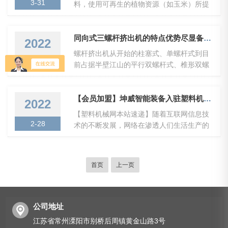
3-31
料，使用可再生的植物资源（如玉米）所提
口变频调速器调速。辅机包括水槽、风道、
出的淀粉原料制成。淀粉原料经由发酵过程
冷切粒机。机筒均采用“积木式”设计，即螺杆
制成乳酸，再通过化学合成转换成聚乳酸。
由串装在芯轴上的各种具有互换性能的螺杆
其具有良好的生物可降解性，使用后能被自
同向式三螺杆挤出机的特点优势尽显备受关注
2022
元件组成，其材料有普通氮化材料和特种增
然界中微生物*降解，终生成二氧化碳和水，
螺杆挤出机从开始的柱塞式、单螺杆式到目
强材料。筒体由多个开口和闭口筒体以及侧
不污染环境，这对保护环境非常有利，是*的
3-25
前占据半壁江山的平行双螺杆式、椎形双螺
向喂料筒体组装而成，...
环境友好材料。改性淀粉的品种、规格达两
杆式等机型，这一历程一走便走了近百年，
千多种，淀粉的分类一般是根据处理方式来
这一百年，高聚物加工工业的发展经历了繁
进行。加工精白淀粉，必须选用淀粉含量高
荣。同向式三螺杆挤出机以其灵活多变的几
【会员加盟】坤威智能装备入驻塑料机械网 ———南京坤威朗盛挤出智能装备有限公司入驻塑料机械网VIP1星会员
2022
的白薯品种。经加工后的淀粉虽选用了天然
何排布方式，多个啮合区形成物料在流向，
【塑料机械网本站速递】随着互联网信息技
原料,但经人为加工,也就不可能算是天然的
流速上的多变化，且质点在空间位置的分布
2-28
术的不断发展，网络在渗透人们生活生产的
了。食用类的专用改性...
产生了有益的影响，以优异的混合特性、小
同时，也在改变人们的生活习惯，特别是在
的长径比、较高的产能比倍受关注。由于塑
信息获取和阅读上，网络带来了碎片化阅
料热传导性不强，大直径挤出机(￠130㎜以
读，现代社会人们的零星时间。因而在这
上)在加工过程中，每个螺纹槽内可能拥有大
首页
上一页
个“互联网+”的社会时代中，网络媒体的宣传
量的“静态”物料，从而引起不均匀塑化。这个
就显得尤为重要。2022年2月24日，南京坤
问题不可能通过...
威朗盛挤出智能装备有限公司与塑料机械网
建立密切合作伙伴关系，入驻塑料机械网，
公司地址
成为VIP1星会员，开启互联网创新2.0时代的
江苏省常州溧阳市别桥后周镇黄金山路3号
营销新模式。南京坤威朗盛挤出智能装备有